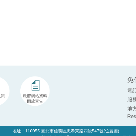
免
電
服務
地方
Res
地址：110055 臺北市信義區忠孝東路四段547號(
位置圖
)