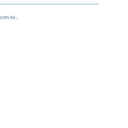
.com.tw
」