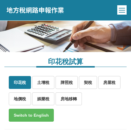
跳到主要內容區塊
印花稅試算
印花稅
土增稅
牌照稅
契稅
房屋稅
地價稅
娛樂稅
房地移轉
Switch to English